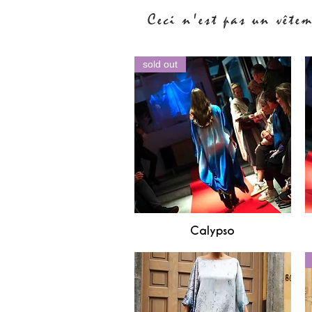
Ceci n'est pas un vêtem
sold out
Calypso
Aperçu rapide