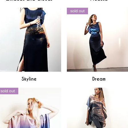
sold out
Skyline
Dream
Aperçu rapide
Aperçu rapide
sold out