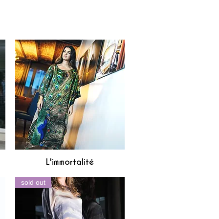
L'immortalité
Aperçu rapide
sold out