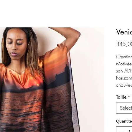
Veni
345,0
Création
Motivée 
son ADN
horizont
chauve-
deux fois
Taille
*
Sélec
Quantité