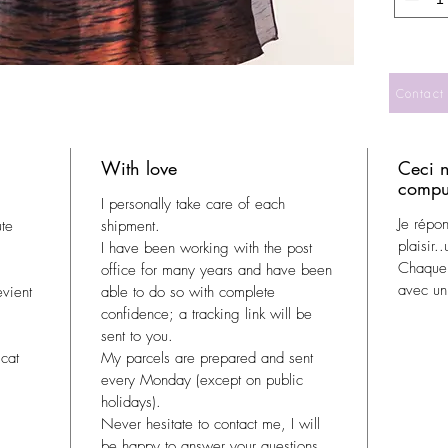
Contact
With love
Ceci n
compul
I personally take care of each
Je répo
ute
shipment.
plaisir.
I have been working with the post
Chaque 
office for many years and have been
avec un 
evient
able to do so with complete
confidence; a tracking link will be
sent to you.
cat
My parcels are prepared and sent
every Monday (except on public
holidays).
Never hesitate to contact me, I will
be happy to answer your questions.