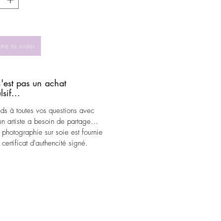
 me to order
'est pas un achat
sif...
nds à toutes vos questions avec
.un artiste a besoin de partage...
photographie sur soie est fournie
certificat d'authencité signé.