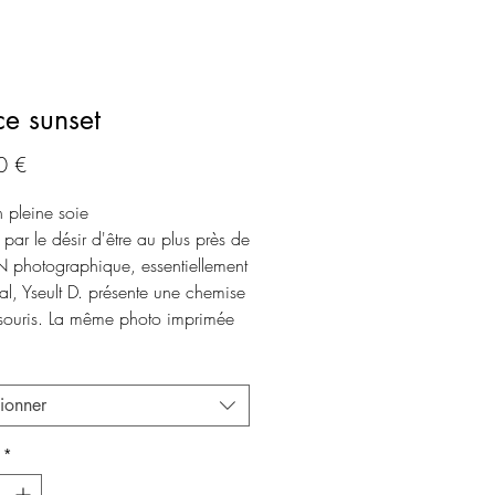
ce sunset
Prix
0 €
 pleine soie
par le désir d'être au plus près de
 photographique, essentiellement
al, Yseult D. présente une chemise
souris. La même photo imprimée
, à l'avant et à l'arrière.
tionner
*