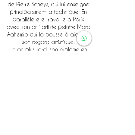
de Pierre Scheys, qui lui enseigne
principalement la technique. En
parallèle elle travaille à Paris
avec son ami artiste peintre Marc
Aghemio qui la pousse à aiguiser
son regard artistique.
Un an plus tard, son diplôme en
poche, Yseult s’envole pour Israël.
Un voyage festif qui marquera un
tournant décisif dans sa vie
professionnelle. De retour en
Belgique, une rencontre
particulière chez sa coiffeuse lui
offre l’opportunité de rendre
publique les photographies prises
lors de son séjour. Le centre
communautaire laïc juif de
Bruxelles lui donne carte blanche