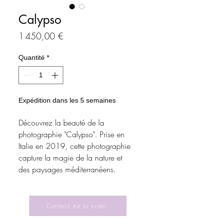
Calypso
Prix
1 450,00 €
Quantité
*
Expédition dans les 5 semaines
Découvrez la beauté de la
photographie "Calypso". Prise en
Italie en 2019, cette photographie
capture la magie de la nature et
des paysages méditerranéens.
Imprimée sur de la soie de haute
qualité, cette œuvre unique est
conçue pour être portée sous forme
Contact me to order
d'un luxueux caftan. Réalisée pour