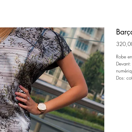
Barç
320,0
Robe en
Devant:
numériq
Dos: cot