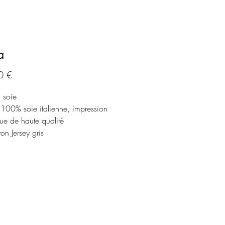
a
Prix
0 €
 soie
 100% soie italienne, impression
ue de haute qualité
on Jersey gris