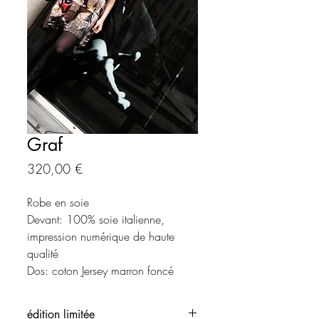
Graf
Prix
320,00 €
Robe en soie
Devant: 100% soie italienne,
impression numérique de haute
qualité
Dos: coton Jersey marron foncé
édition limitée