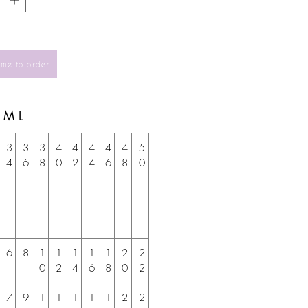
 me to order
S M L
3
3
3
4
4
4
4
4
5
4
6
8
0
2
4
6
8
0
6
8
1
1
1
1
1
2
2
0
2
4
6
8
0
2
7
9
1
1
1
1
1
2
2