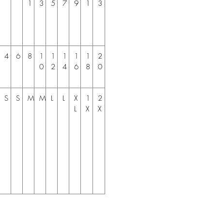
1
3
5
7
9
1
3
4
6
8
1
1
1
1
1
2
0
2
4
6
8
0
S
S
M
M
L
L
X
1
2
L
X
X