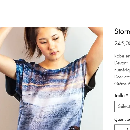
Stor
245,0
Robe en
Devant:
numériq
Dos: cot
Grâce à
oversize
Taille
*
nombreu
Disponib
Sélec
Quantité