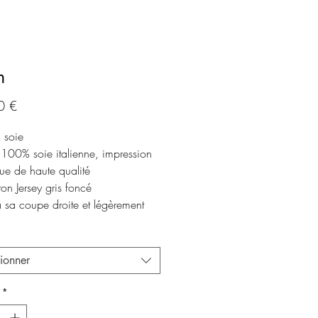
m
Prix
0 €
 soie
 100% soie italienne, impression
ue de haute qualité
on Jersey gris foncé
 sa coupe droite et légèrement
, cette robe convient à de
ses morphologies.
le en 3 tailles.
tionner
*