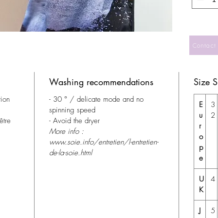
Contact
Washing recommendations
Size 
tion
- 30 ° / delicate mode and no
E
3
spinning speed
u
2
être
- Avoid the dryer
r
More info :
o
www.soie.info/entretien/l-entretien-
p
de-la-soie.html
e
U
4
K
J
5